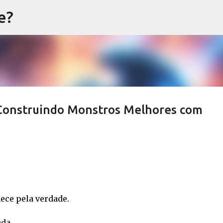
e?
Pular para o conteúdo principal
: Construindo Monstros Melhores com
ece pela verdade.
da.