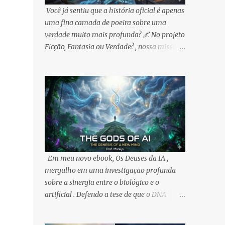
Você já sentiu que a história oficial é apenas
uma fina camada de poeira sobre uma
verdade muito mais profunda? 🌌 No projeto
Ficção, Fantasia ou Verdade? , nossa missão é
rasgar esse véu e queremos que você seja o
protagonista dessa jornada. 🔥
OPORTUNIDADE IMEDIATA: Para celebrar
sua entrada na nossa trincheira, liberei o
meu ebook na Amazon ! É o seu passaporte
de entrada para o labirinto. 🔗 Pegue sua
cópia aqui:
https://www.amazon.com.br/dp/B0GX357L3
7 ✨ NOSSO PACTO DE LONGO PRAZO: A
Em meu novo ebook, Os Deuses da IA ,
promoção de 5 dias é apenas o começo.
mergulho em uma investigação profunda
Diferente do sistema, nosso compromisso é
sobre a sinergia entre o biológico e o
com a soberania do conhecimento. Por isso:
artificial . Defendo a tese de que o DNA
1️⃣ Preços Acessíveis Sempre: Meus ebooks
humano é o software mais sofisticado já
serão mantidos com valores simbólicos. O
escrito, e a Inteligência Artificial é a " chave