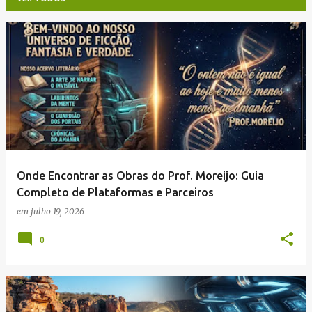
P
o
s
t
a
g
e
Onde Encontrar as Obras do Prof. Moreijo: Guia
n
Completo de Plataformas e Parceiros
s
em
julho 19, 2026
0