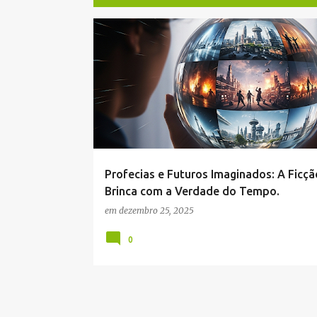
P
FICÇÃO
FUTUROS
PROFECIA
TEMPO
VE
o
s
t
a
g
e
Profecias e Futuros Imaginados: A Ficçã
n
Brinca com a Verdade do Tempo.
s
em
dezembro 25, 2025
0