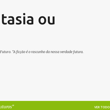
Pular para o conteúdo principal
ntasia ou
 Futuro. "A ficção é o rascunho da nossa verdade futura.
uturos
VER TODO