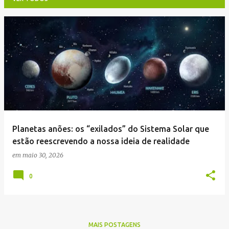
P
o
s
t
a
g
e
Planetas anões: os “exilados” do Sistema Solar que
n
estão reescrevendo a nossa ideia de realidade
s
em
maio 30, 2026
0
MAIS POSTAGENS