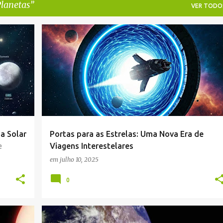
lanetas
VER TODO
R
BURACO DE MINHOCA
ENERGIA
ESPAÇO
+
6
a Solar
Portas para as Estrelas: Uma Nova Era de
e
Viagens Interestelares
em
julho 10, 2025
0