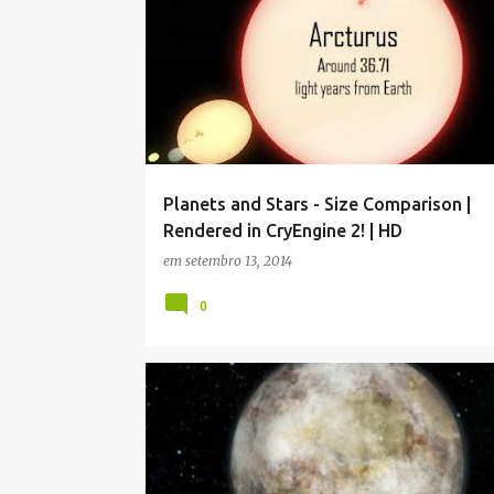
ESTRELAS
PLANETAS
UNIVERSO
Planets and Stars - Size Comparison |
Rendered in CryEngine 2! | HD
em
setembro 13, 2014
0
ANÕES
ESPAÇO
PLANETAS
UNIVERSO