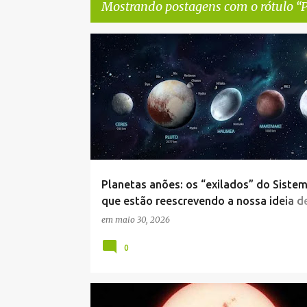
Mostrando postagens com o rótulo
P
P
ANÃOS
EXILADOS
PLANETAS
SISTEMA SOLA
o
s
t
a
g
e
Planetas anões: os “exilados” do Sistem
n
que estão reescrevendo a nossa ideia d
s
realidade
em
maio 30, 2026
0