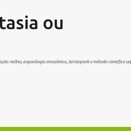
Pular para o conteúdo principal
tasia ou
ducação: nióbio, arqueologia amazônica, Sertãopunk e método científico s