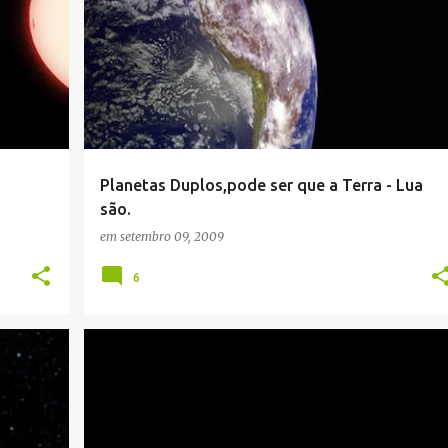
ESPAÇO
LUA
PLANETAS
TERRA
Planetas Duplos,pode ser que a Terra - Lua
são.
em
setembro 09, 2009
6
ESPAÇO
PLANETAS
SISTEMA SOLAR
UNIVERSO