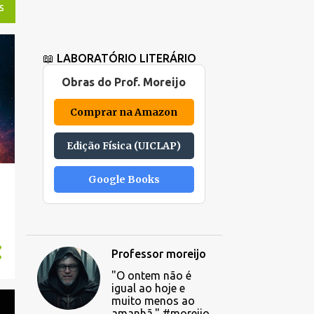
S
📖 LABORATÓRIO LITERÁRIO
Obras do Prof. Moreijo
Comprar na Amazon
Edição Física (UICLAP)
Google Books
Professor moreijo
"O ontem não é
igual ao hoje e
muito menos ao
amanhã." #moreijo