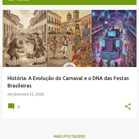
P
o
s
t
a
g
e
História: A Evolução do Carnaval e o DNA das Festas
n
Brasileiras
s
em
fevereiro 13, 2026
0
MAIS POSTAGENS