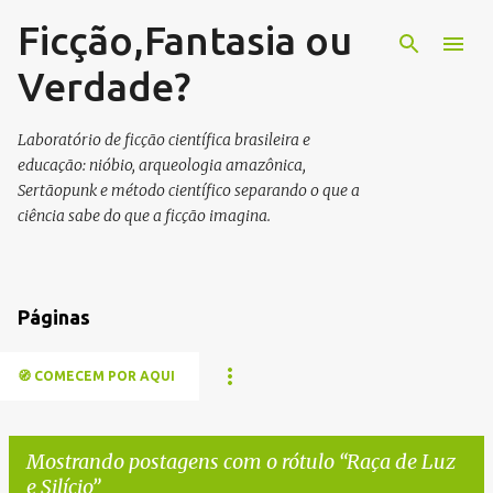
Ficção,Fantasia ou
Pular para o conteúdo principal
Verdade?
Laboratório de ficção científica brasileira e
educação: nióbio, arqueologia amazônica,
Sertãopunk e método científico separando o que a
ciência sabe do que a ficção imagina.
Páginas
🧭 COMECEM POR AQUI
Mostrando postagens com o rótulo
Raça de Luz
e Silício