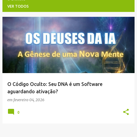
VER TODOS
P
o
s
t
a
g
e
O Código Oculto: Seu DNA é um Software
n
aguardando ativação?
s
em
fevereiro 04, 2026
0