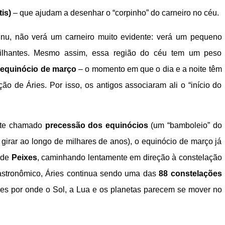
is)
– que ajudam a desenhar o “corpinho” do carneiro no céu.
o nu, não verá um carneiro muito evidente: verá um pequeno
rilhantes. Mesmo assim, essa região do céu tem um peso
o
equinócio de março
– o momento em que o dia e a noite têm
o de Áries. Por isso, os antigos associaram ali o “início do
ante chamado
precessão dos equinócios
(um “bamboleio” do
 girar ao longo de milhares de anos), o equinócio de março já
 de
Peixes
, caminhando lentamente em direção à constelação
 astronômico, Áries continua sendo uma das
88 constelações
ões por onde o Sol, a Lua e os planetas parecem se mover no