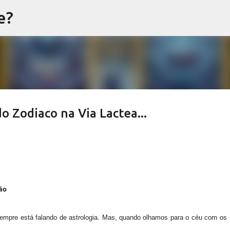
e?
Pular para o conteúdo principal
o Zodiaco na Via Lactea...
ão
sempre está falando de
astrologia
. Mas, quando olhamos para o céu com os