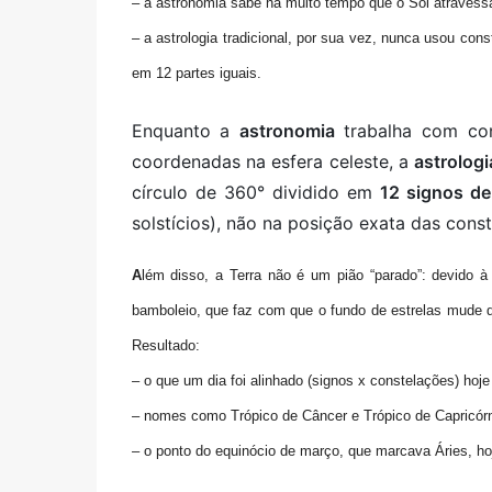
– a astronomia sabe há muito tempo que o Sol atravessa
– a astrologia tradicional, por sua vez,
nunca usou const
em 12 partes iguais.
Enquanto a
astronomia
trabalha com cons
coordenadas na esfera celeste, a
astrologi
círculo de 360° dividido em
12 signos de
solstícios), não na posição exata das cons
A
lém disso, a Terra não é um pião “parado”: devido 
bamboleio, que faz com que o fundo de estrelas mude d
Resultado:
– o que um dia foi alinhado (signos x constelações) hoj
– nomes como
Trópico de Câncer
e
Trópico de Capricór
– o ponto do equinócio de março, que marcava Áries, h