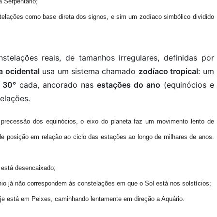
 Serpentário;
elações como base direta dos signos
, e sim um
zodíaco simbólico
dividido
telações reais, de tamanhos irregulares, definidas por
a ocidental
usa um sistema chamado
zodíaco tropical
: um
 30°
cada, ancorado nas
estações do ano
(equinócios e
telações.
à
precessão dos equinócios
, o eixo do planeta faz um movimento lento de
e posição em relação ao ciclo das estações ao longo de milhares de anos.
e está
desencaixado
;
nio
já não correspondem às constelações em que o Sol está nos solstícios;
oje está em
Peixes
, caminhando lentamente em direção a
Aquário
.