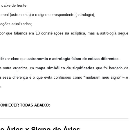
caixe de frente
:
o real
(astronomia) e o
signo correspondente
(astrologia);
ações atualizadas;
 por que falamos em
13 constelações
na eclíptica, mas a astrologia segue
 deixar claro que
astronomia e astrologia falam de coisas diferentes
:
a outra organiza um
mapa simbólico de significados
que foi herdado da
er essa diferença é o que evita confusões como “mudaram meu signo” – e
.
ONHECER TODAS ABAIXO:
e Áries x Signo de Áries