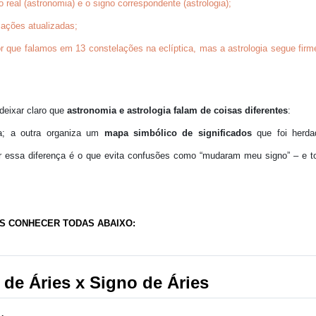
o real
(astronomia) e o
signo correspondente
(astrologia);
ações atualizadas;
or que falamos em
13 constelações
na eclíptica, mas a astrologia segue fir
 deixar claro que
astronomia e astrologia falam de coisas diferentes
:
a; a outra organiza um
mapa simbólico de significados
que foi herda
r essa diferença é o que evita confusões como “mudaram meu signo” – e t
S CONHECER TODAS ABAIXO:
de Áries x Signo de Áries