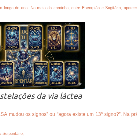
ao longo do ano. No meio do caminho, entre Escorpião e Sagitário, apare
stelações da via láctea
ASA mudou os signos” ou “agora existe um 13º signo?”. Na prá
 Serpentário;