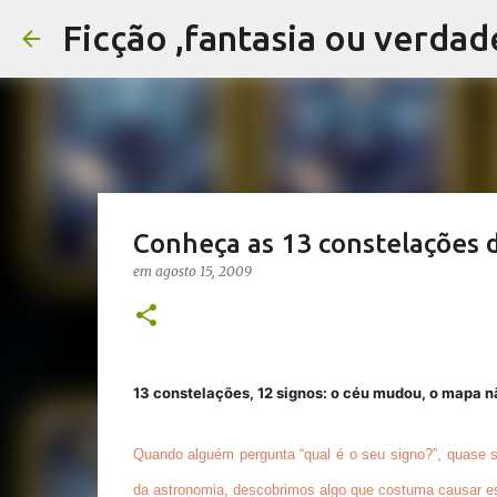
Ficção ,fantasia ou verdad
Conheça as 13 constelações d
em
agosto 15, 2009
13 constelações, 12 signos: o céu mudou, o mapa n
Quando alguém pergunta “qual é o seu signo?”, quase 
da
astronomia
, descobrimos algo que costuma causar e