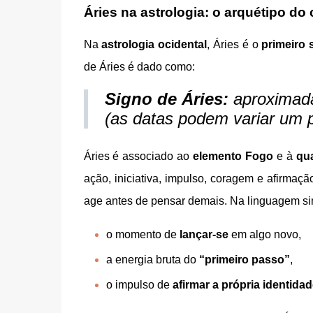
Áries na astrologia: o arquétipo d
Na
astrologia ocidental
, Áries é o
primeiro 
de Áries é dado como:
Signo de Áries:
aproximad
(as datas podem variar um 
Áries é associado ao
elemento Fogo
e à
qua
ação, iniciativa, impulso, coragem e afirmaçã
age antes de pensar demais. Na linguagem sim
o momento de
lançar-se
em algo novo,
a energia bruta do
“primeiro passo”
,
o impulso de
afirmar a própria identida