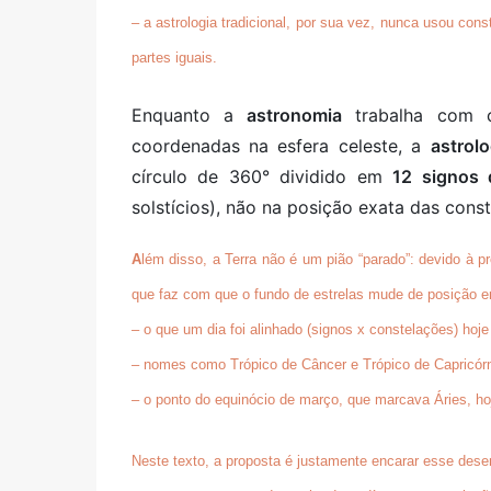
– a astrologia tradicional, por sua vez,
nunca usou const
partes iguais.
Enquanto a
astronomia
trabalha com co
coordenadas na esfera celeste, a
astrolo
círculo de 360° dividido em
12 signos 
solstícios), não na posição exata das cons
A
lém disso, a Terra não é um pião “parado”: devido à
p
que faz com que o fundo de estrelas mude de posição em
– o que um dia foi alinhado (signos x constelações) hoj
– nomes como
Trópico de Câncer
e
Trópico de Capricór
– o ponto do equinócio de março, que marcava Áries, h
Neste texto, a proposta é justamente
encarar esse desen