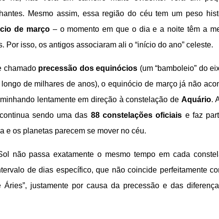
lhantes. Mesmo assim, essa região do céu tem um peso hist
cio de março
– o momento em que o dia e a noite têm a 
 Por isso, os antigos associaram ali o “início do ano” celeste.
nte chamado
precessão dos equinócios
(um “bamboleio” do ei
o longo de milhares de anos), o equinócio de março já não aco
aminhando lentamente em direção à constelação de
Aquário
. 
s continua sendo uma das
88 constelações oficiais
e faz par
ua e os planetas parecem se mover no céu.
o Sol não passa exatamente o mesmo tempo em cada conste
tervalo de dias específico, que não coincide perfeitamente c
e Áries”, justamente por causa da precessão e das diferenç