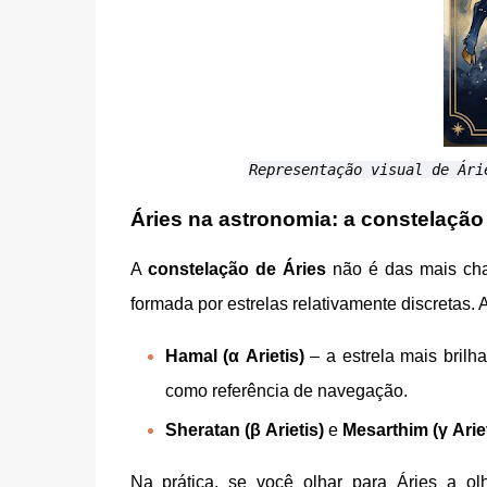
Representação visual de Ári
Áries na astronomia: a constelaçã
A
constelação de Áries
não é das mais cham
formada por estrelas relativamente discretas.
Hamal (α Arietis)
– a estrela mais brilh
como referência de navegação.
Sheratan (β Arietis)
e
Mesarthim (γ Ariet
Na prática, se você olhar para Áries a o