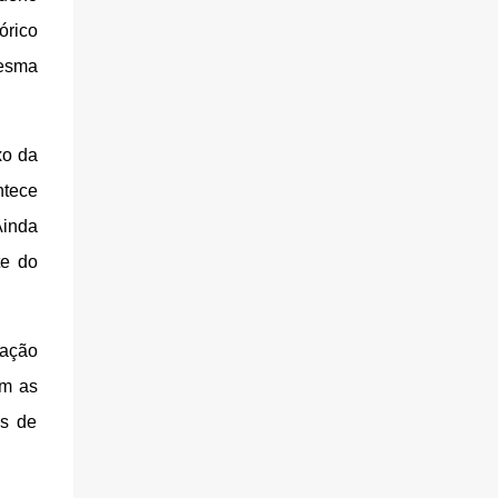
órico
mesma
xo da
ntece
Ainda
te do
lação
om as
as de