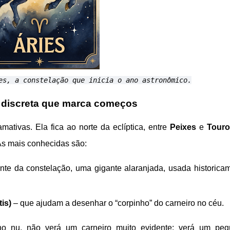
es, a constelação que inicia o ano astronômico.
o discreta que marca começos
ativas. Ela fica ao norte da eclíptica, entre
Peixes
e
Touro
 As mais conhecidas são:
ante da constelação, uma gigante alaranjada, usada historica
is)
– que ajudam a desenhar o “corpinho” do carneiro no céu.
lho nu, não verá um carneiro muito evidente: verá um pe