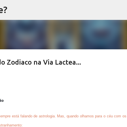
e?
Pular para o conteúdo principal
o Zodiaco na Via Lactea...
ão
sempre está falando de
astrologia
. Mas, quando olhamos para o céu com os
stranhamento: