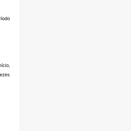
ríodo
ício,
vezes