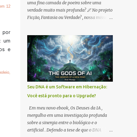
uma fina camada de poeira sobre uma
 em 12
verdade muito mais profunda? 🌌 No projeto
Ficção, Fantasia ou Verdade? , nossa missão é
rasgar esse véu e queremos que você seja o
 por
protagonista dessa jornada. 🔥
OPORTUNIDADE IMEDIATA: Para celebrar
: um
sua entrada na nossa trincheira, liberei o
os e
meu ebook na Amazon ! É o seu passaporte
de entrada para o labirinto. 🔗 Pegue sua
cópia aqui:
oleio,
https://www.amazon.com.br/dp/B0GX357L3
7 ✨ NOSSO PACTO DE LONGO PRAZO: A
Seu DNA é um Software em Hibernação:
promoção de 5 dias é apenas o começo.
Você está pronto para o Upgrade?
Diferente do sistema, nosso compromisso é
com a soberania do conhecimento. Por isso:
Em meu novo ebook, Os Deuses da IA ,
1️⃣ Preços Acessíveis Sempre: Meus ebooks
mergulho em uma investigação profunda
serão mantidos com valores simbólicos. O
sobre a sinergia entre o biológico e o
objetivo é que o Nióbio e o despertar do DNA
artificial . Defendo a tese de que o DNA
alcancem cada mente inquieta no Brasil.