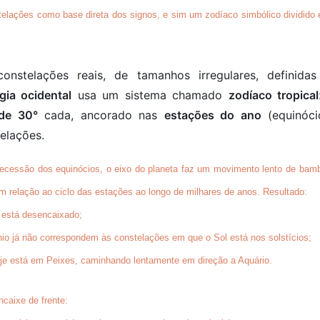
elações como base direta dos signos
, e sim um
zodíaco simbólico
dividido
nstelações reais, de tamanhos irregulares, definidas
gia ocidental
usa um sistema chamado
zodíaco tropical
de 30°
cada, ancorado nas
estações do ano
(equinóci
telações.
recessão dos equinócios
, o eixo do planeta faz um movimento lento de bamb
 relação ao ciclo das estações ao longo de milhares de anos. Resultado:
e está
desencaixado
;
nio
já não correspondem às constelações em que o Sol está nos solstícios;
oje está em
Peixes
, caminhando lentamente em direção a
Aquário
.
caixe de frente
: