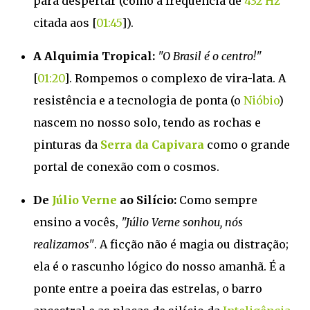
para despertar (como a frequência de
432 Hz
citada aos [
01:45
]).
A Alquimia Tropical:
"O Brasil é o centro!"
[
01:20
]. Rompemos o complexo de vira-lata. A
resistência e a tecnologia de ponta (o
Nióbio
)
nascem no nosso solo, tendo as rochas e
pinturas da
Serra da Capivara
como o grande
portal de conexão com o cosmos.
De
Júlio Verne
ao Silício:
Como sempre
ensino a vocês,
"Júlio Verne sonhou, nós
realizamos"
. A ficção não é magia ou distração;
ela é o rascunho lógico do nosso amanhã. É a
ponte entre a poeira das estrelas, o barro