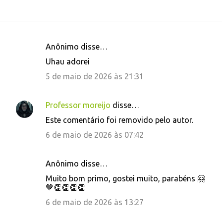
Anônimo disse…
C
Uhau adorei
o
5 de maio de 2026 às 21:31
m
e
Professor moreijo
disse…
n
Este comentário foi removido pelo autor.
t
6 de maio de 2026 às 07:42
á
r
i
Anônimo disse…
o
Muito bom primo, gostei muito, parabéns 🤗
🤎👏👏👏👏
s
6 de maio de 2026 às 13:27