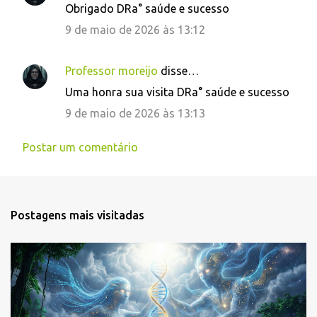
Obrigado DRa° saúde e sucesso
t
9 de maio de 2026 às 13:12
á
r
i
Professor moreijo
disse…
o
Uma honra sua visita DRa° saúde e sucesso
s
9 de maio de 2026 às 13:13
Postar um comentário
Postagens mais visitadas