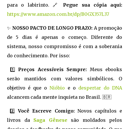
para o labirinto. 🔗
Pegue sua cópia aqui:
https://www.amazon.com.br/dp/B0GX357L37
✨
NOSSO PACTO DE LONGO PRAZO:
A promoção
de 5 dias é apenas o começo. Diferente do
sistema, nosso compromisso é com a soberania
do conhecimento. Por isso:
1️⃣
Preços Acessíveis Sempre:
Meus ebooks
serão mantidos com valores simbólicos. O
objetivo é que o
Nióbio
e o
despertar do DNA
alcancem cada mente inquieta no Brasil. 🇧🇷
2️⃣
Você Escreve Comigo:
Novos capítulos e
livros da
Saga Gênese
são moldados pelos