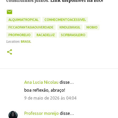
construímos juntos.
Link disponível na BIO!
ALQUIMIATROPICAL
CONHECIMENTOACESSIVEL
FICCAOFANTASIAOUVERDADE
KINDLEBRASIL
NIOBIO
PROFMOREIJO
RACADELUZ
SCIFIBRASILEIRO
Location:
BRASIL
Ana Lucia Nicolau
disse…
C
boa reflexão, abraço!
o
9 de maio de 2026 às 04:04
m
e
Professor moreijo
disse…
n