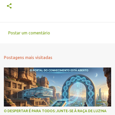
Postar um comentário
C
o
m
Postagens mais visitadas
e
n
t
á
r
i
o
s
O DESPERTAR É PARA TODOS: JUNTE-SE À RAÇA DE LUZ!NA