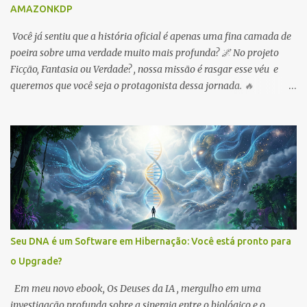
AMAZONKDP
Você já sentiu que a história oficial é apenas uma fina camada de
poeira sobre uma verdade muito mais profunda? 🌌 No projeto
Ficção, Fantasia ou Verdade? , nossa missão é rasgar esse véu e
queremos que você seja o protagonista dessa jornada. 🔥
OPORTUNIDADE IMEDIATA: Para celebrar sua entrada na nossa
trincheira, liberei o meu ebook na Amazon ! É o seu passaporte de
entrada para o labirinto. 🔗 Pegue sua cópia aqui:
https://www.amazon.com.br/dp/B0GX357L37 ✨ NOSSO PACTO
DE LONGO PRAZO: A promoção de 5 dias é apenas o começo.
Diferente do sistema, nosso compromisso é com a soberania do
conhecimento. Por isso: 1️⃣ Preços Acessíveis Sempre: Meus ebooks
serão mantidos com valores simbólicos. O objetivo é que o Nióbio e
o despertar do DNA alcancem cada mente inquieta no Brasil. 🇧🇷
Seu DNA é um Software em Hibernação: Você está pronto para
2️⃣ Você Escreve Comigo: Novos capítulos e livros da Saga Gênese
o Upgrade?
são moldados pelos desejos e feedbacks da nossa comunidade. O
que você quer descobrir a seguir? 3️⃣ F...
Em meu novo ebook, Os Deuses da IA , mergulho em uma
investigação profunda sobre a sinergia entre o biológico e o