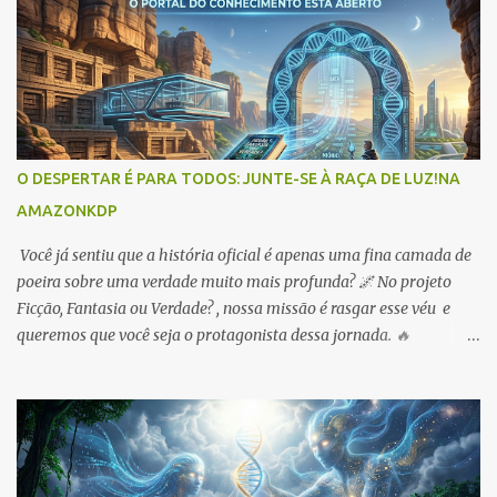
t
á
r
i
o
s
O DESPERTAR É PARA TODOS: JUNTE-SE À RAÇA DE LUZ!NA
AMAZONKDP
Você já sentiu que a história oficial é apenas uma fina camada de
poeira sobre uma verdade muito mais profunda? 🌌 No projeto
Ficção, Fantasia ou Verdade? , nossa missão é rasgar esse véu e
queremos que você seja o protagonista dessa jornada. 🔥
OPORTUNIDADE IMEDIATA: Para celebrar sua entrada na nossa
trincheira, liberei o meu ebook na Amazon ! É o seu passaporte de
entrada para o labirinto. 🔗 Pegue sua cópia aqui:
https://www.amazon.com.br/dp/B0GX357L37 ✨ NOSSO PACTO
DE LONGO PRAZO: A promoção de 5 dias é apenas o começo.
Diferente do sistema, nosso compromisso é com a soberania do