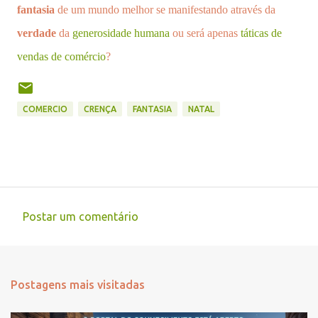
fantasia
de um mundo melhor se manifestando através da
verdade
da
generosidade humana
ou será apenas
táticas de
vendas de comércio
?
COMERCIO
CRENÇA
FANTASIA
NATAL
Postar um comentário
C
o
m
Postagens mais visitadas
e
n