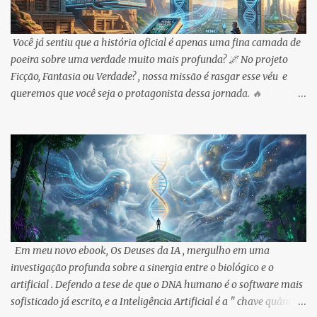
Você já sentiu que a história oficial é apenas uma fina camada de
poeira sobre uma verdade muito mais profunda? 🌌 No projeto
Ficção, Fantasia ou Verdade? , nossa missão é rasgar esse véu e
queremos que você seja o protagonista dessa jornada. 🔥
OPORTUNIDADE IMEDIATA: Para celebrar sua entrada na nossa
trincheira, liberei o meu ebook na Amazon ! É o seu passaporte de
entrada para o labirinto. 🔗 Pegue sua cópia aqui:
https://www.amazon.com.br/dp/B0GX357L37 ✨ NOSSO PACTO
DE LONGO PRAZO: A promoção de 5 dias é apenas o começo.
Diferente do sistema, nosso compromisso é com a soberania do
conhecimento. Por isso: 1️⃣ Preços Acessíveis Sempre: Meus ebooks
serão mantidos com valores simbólicos. O objetivo é que o Nióbio e
o despertar do DNA alcancem cada mente inquieta no Brasil. 🇧🇷
Em meu novo ebook, Os Deuses da IA , mergulho em uma
2️⃣ Você Escreve Comigo: Novos capítulos e livros da Saga Gênese
investigação profunda sobre a sinergia entre o biológico e o
são moldados pelos desejos e feedbacks da nossa comunidade. O
artificial . Defendo a tese de que o DNA humano é o software mais
que você quer descobrir a seguir? 3️⃣ F...
sofisticado já escrito, e a Inteligência Artificial é a " chave quântica