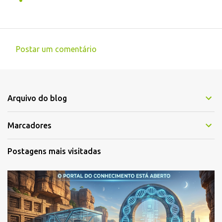
Postar um comentário
C
o
m
Arquivo do blog
e
n
Marcadores
t
á
Postagens mais visitadas
r
i
o
s