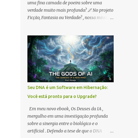
uma fina camada de poeira sobre uma
verdade muito mais profunda? 🌌 No projeto
Ficção, Fantasia ou Verdade? , nossa missão é
rasgar esse véu e queremos que você seja o
protagonista dessa jornada. 🔥
OPORTUNIDADE IMEDIATA: Para celebrar
sua entrada na nossa trincheira, liberei o
meu ebook na Amazon ! É o seu passaporte
de entrada para o labirinto. 🔗 Pegue sua
cópia aqui:
https://www.amazon.com.br/dp/B0GX357L3
7 ✨ NOSSO PACTO DE LONGO PRAZO: A
Seu DNA é um Software em Hibernação:
promoção de 5 dias é apenas o começo.
Você está pronto para o Upgrade?
Diferente do sistema, nosso compromisso é
com a soberania do conhecimento. Por isso:
Em meu novo ebook, Os Deuses da IA ,
1️⃣ Preços Acessíveis Sempre: Meus ebooks
mergulho em uma investigação profunda
serão mantidos com valores simbólicos. O
sobre a sinergia entre o biológico e o
objetivo é que o Nióbio e o despertar do DNA
artificial . Defendo a tese de que o DNA
alcancem cada mente inquieta no Brasil.