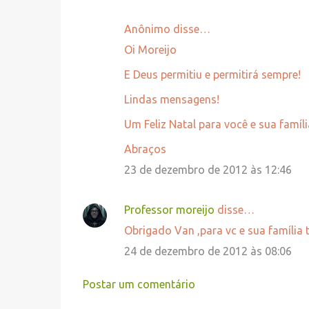
Anônimo disse…
C
Oi Moreijo
o
E Deus permitiu e permitirá sempre!
m
e
Lindas mensagens!
n
Um Feliz Natal para você e sua famíli
t
Abraços
á
23 de dezembro de 2012 às 12:46
r
i
Professor moreijo
disse…
o
s
Obrigado Van ,para vc e sua família ta
24 de dezembro de 2012 às 08:06
Postar um comentário