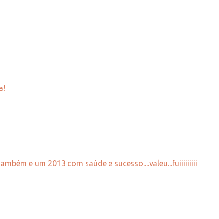
a!
mbém e um 2013 com saúde e sucesso....valeu...fuiiiiiiiii