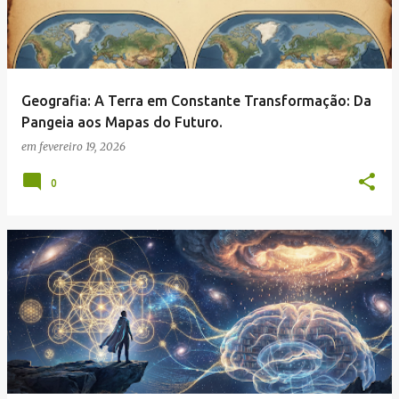
t
a
g
e
Geografia: A Terra em Constante Transformação: Da
n
Pangeia aos Mapas do Futuro.
s
em
fevereiro 19, 2026
0