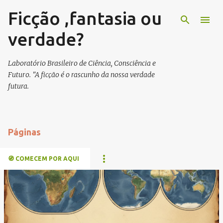
Ficção ,fantasia ou
Pular para o conteúdo principal
verdade?
Laboratório Brasileiro de Ciência, Consciência e
Futuro. "A ficção é o rascunho da nossa verdade
futura.
Páginas
🧭 COMECEM POR AQUI
P
o
s