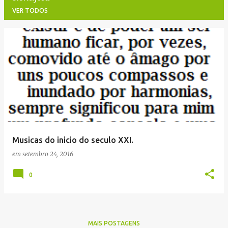
VER TODOS
P
o
s
t
a
g
e
Musicas do inicio do seculo XXI.
n
em
setembro 24, 2016
s
0
MAIS POSTAGENS