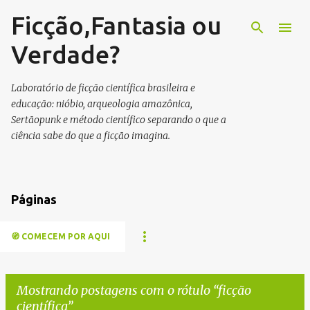
Ficção,Fantasia ou
Pular para o conteúdo principal
Verdade?
Laboratório de ficção científica brasileira e
educação: nióbio, arqueologia amazônica,
Sertãopunk e método científico separando o que a
ciência sabe do que a ficção imagina.
Páginas
🧭 COMECEM POR AQUI
Mostrando postagens com o rótulo
ficção
científica