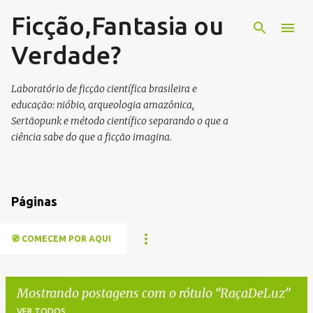
Ficção,Fantasia ou
Pular para o conteúdo principal
Verdade?
Laboratório de ficção científica brasileira e
educação: nióbio, arqueologia amazônica,
Sertãopunk e método científico separando o que a
ciência sabe do que a ficção imagina.
Páginas
🧭 COMECEM POR AQUI
Mostrando postagens com o rótulo
RaçaDeLuz
VER TODOS