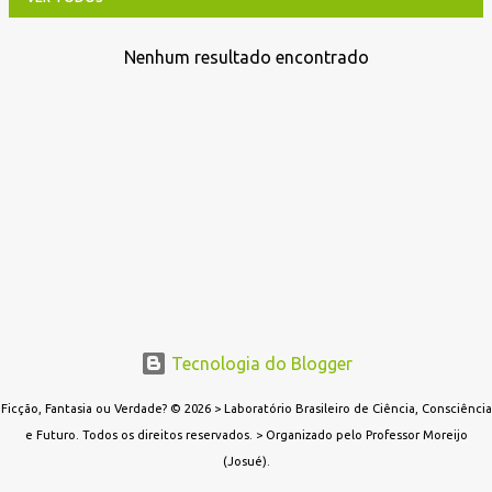
Nenhum resultado encontrado
P
o
s
t
a
g
e
n
s
Tecnologia do Blogger
Ficção, Fantasia ou Verdade? © 2026 > Laboratório Brasileiro de Ciência, Consciência
e Futuro. Todos os direitos reservados. > Organizado pelo Professor Moreijo
(Josué).